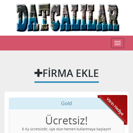
Toggle
navigat
FIRMA EKLE
Vitrin Hediye
Gold
Ücretsiz!
6 Ay ücretsizdir, üye olun hemen kullanmaya başlayın!