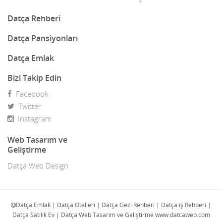
Dekorasyon
Datça Rehberi
Demir Doğrama
Datça Pansiyonları
Dergiler
Datça Emlak
Diğer Ürünler
Bizi Takip Edin
Facebook
Direk Sahibinden Emlak
Twitter
Diş Doktorları
Instagram
Doğa Turları
Web Tasarım ve
Geliştirme
Doktorlar
Datça Web Design
E-Ticaret
Eczaneler
Datça Emlak | Datça Otelleri | Datça Gezi Rehberi | Datça iş Rehberi |
Datça Satılık Ev | Datça Web Tasarım ve Geliştirme www.datcaweb.com
Eğlence Mekanları