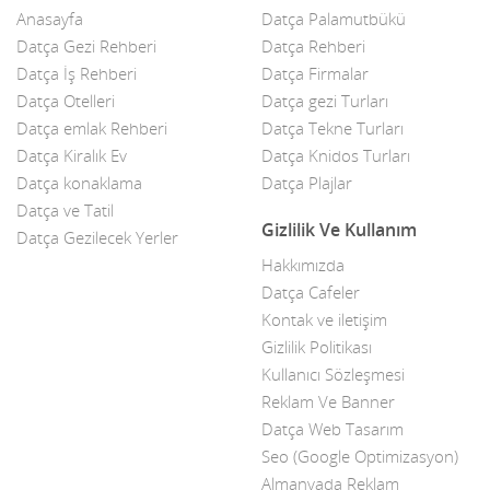
Anasayfa
Datça Palamutbükü
Çelik Kapı
Datça Gezi Rehberi
Datça Rehberi
Datça İş Rehberi
Datça Firmalar
Çiçekçiler
Datça Otelleri
Datça gezi Turları
Datça Bademi
Datça emlak Rehberi
Datça Tekne Turları
Datça Kiralık Ev
Datça Knidos Turları
Datça Feribot
Datça konaklama
Datça Plajlar
Datça ve Tatil
Datça Köy Ürünleri
Gizlilik Ve Kullanım
Datça Gezilecek Yerler
Datça Minibüs
Hakkımızda
Datça Cafeler
Datça Müzik Grupları
Kontak ve iletişim
Datça Pazarı
Gizlilik Politikası
Kullanıcı Sözleşmesi
Datça Taksi
Reklam Ve Banner
Datça Web Tasarım
Datça Yerel Sanatçıları
Seo (Google Optimizasyon)
Dekor
Almanyada Reklam