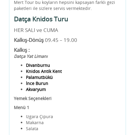
Mert Tour bu koyların hepsini kapsayan farklı gezi
paketleri ile sizlere servis vermektedir.
Datça Knidos Turu
HER SALI ve CUMA
Kalkış-Dönüş
09.45 – 19.00
Kalkış :
Datça Yat Limanı
Divanburnu
Knidos Antik Kent
Palamutbükü
İnce Burun
Akvaryum
Yemek Seçenekleri
Menü 1
Izgara Çipura
Makarna
Salata