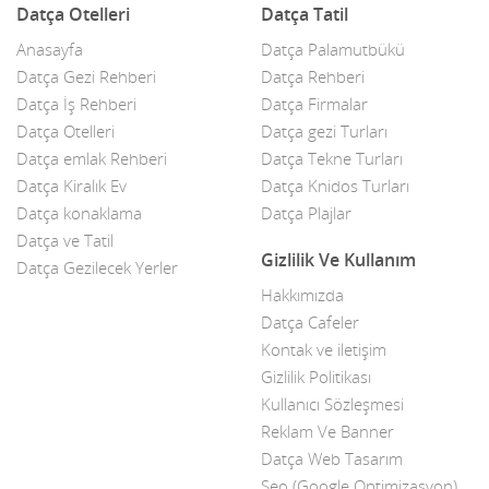
Datça Otelleri
Datça Tatil
Anasayfa
Datça Palamutbükü
Datça Gezi Rehberi
Datça Rehberi
Datça İş Rehberi
Datça Firmalar
Datça Otelleri
Datça gezi Turları
Datça emlak Rehberi
Datça Tekne Turları
Datça Kiralık Ev
Datça Knidos Turları
Datça konaklama
Datça Plajlar
Datça ve Tatil
Gizlilik Ve Kullanım
Datça Gezilecek Yerler
Hakkımızda
Datça Cafeler
Kontak ve iletişim
Gizlilik Politikası
Kullanıcı Sözleşmesi
Reklam Ve Banner
Datça Web Tasarım
Seo (Google Optimizasyon)