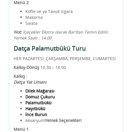
Menü 2
Köfte ve ya Tavuk Izgara
Makarna
Salata
Not:
İçeçekler Ekstra olarak Bar’dan Temin Edilir.
Yemek Saati : 14.00
Datça Palamutbükü Turu
HER PAZARTESİ, ÇARŞAMBA, PERŞEMBE, CUMARTESİ
Kalkış-Dönüş
10.30 – 18.00
Kalkış :
Datça Yat Limanı
Dilek Mağarası
Domuz Çukuru
Palamutbükü
Hayıtbükü
İnce Burun
Akvaryum
Yemek Seçenekleri
Menü 1