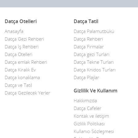
Datça Otelleri
Datça Tatil
Anasayfa
Datça Palamutbükü
Datça Gezi Rehberi
Datça Rehberi
Datça İş Rehberi
Datça Firmalar
Datça Otelleri
Datça gezi Turları
Datça emlak Rehberi
Datça Tekne Turları
Datça Kiralık Ev
Datça Knidos Turları
Datça konaklama
Datça Plajlar
Datça ve Tatil
Gizlilik Ve Kullanım
Datça Gezilecek Yerler
Hakkımızda
Datça Cafeler
Kontak ve iletişim
Gizlilik Politikası
Kullanıcı Sözleşmesi