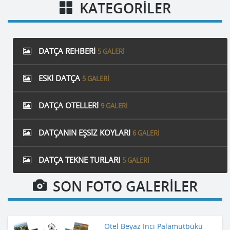
KATEGORILER
DATÇA REHBERI
5 GALERI
ESKI DATÇA
5 GALERI
DATÇA OTELLERI
9 GALERI
DATÇANIN EŞSIZ KOYLARI
6 GALERI
DATÇA TEKNE TURLARI
5 GALERI
SON FOTO GALERİLER
Otel Beyaz İnci Palamutbükü