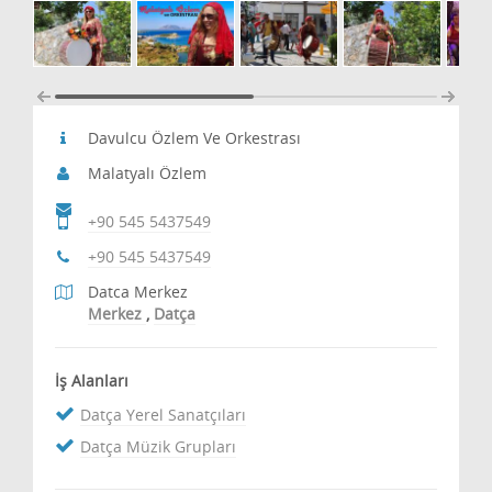
Davulcu Özlem Ve Orkestrası
Malatyalı Özlem
+90 545 5437549
+90 545 5437549
Datca Merkez
Merkez
,
Datça
İş Alanları
Datça Yerel Sanatçıları
Datça Müzik Grupları