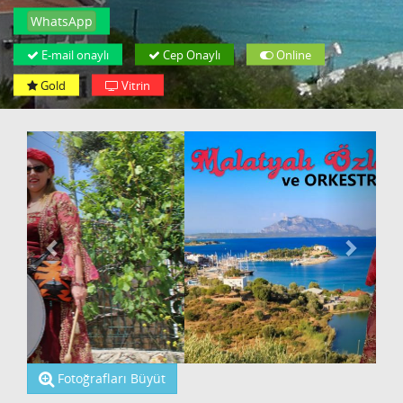
WhatsApp
E-mail onaylı
Cep Onaylı
Online
Gold
Vitrin
Fotoğrafları Büyüt