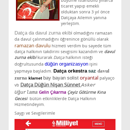
büyüme istanbullu yıllarca
ticaret yapıp emekli
olduktan sonra 3 yıl önce
Datçaya Ailemin yanına
yerleştim.
Datça da davul zurna ekibi
olmadığını ramazan
da davul çalınmadığını öğrenince gönüllü olarak
ramazan davulu
hizmeti verdim bu sayede tüm
datça halkının takdirini sevgisini kazandım ve
davul
zurna ekibi
kurarak
Datça
halkının isteği
doğrultusunda
düğün organizasyon
işini
yapmaya başladım.
Datça
orkestra
saz
davul
oryantal
zurna
bay bayan solist
palyaço
klarnet
Datça Düğün Nişan Sünnet
vb
Asker
Gelin Çıkarma
Çeyiz Götürme Kına
Uğurlama
Gecesi
bütün etkinliklerde
Datça Halkının
Hizmetindeyim.
Saygı ve Sevgilerimle