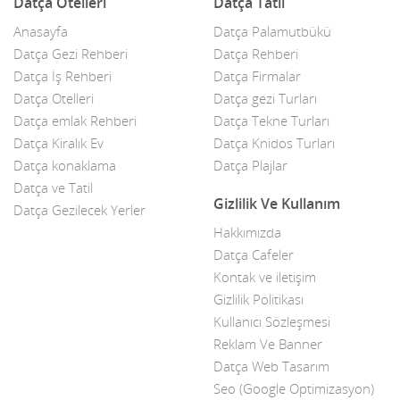
Datça Otelleri
Datça Tatil
Anasayfa
Datça Palamutbükü
Datça Gezi Rehberi
Datça Rehberi
Datça İş Rehberi
Datça Firmalar
Datça Otelleri
Datça gezi Turları
Datça emlak Rehberi
Datça Tekne Turları
Datça Kiralık Ev
Datça Knidos Turları
Datça konaklama
Datça Plajlar
Datça ve Tatil
Gizlilik Ve Kullanım
Datça Gezilecek Yerler
Hakkımızda
Datça Cafeler
Kontak ve iletişim
Gizlilik Politikası
Kullanıcı Sözleşmesi
Reklam Ve Banner
Datça Web Tasarım
Seo (Google Optimizasyon)