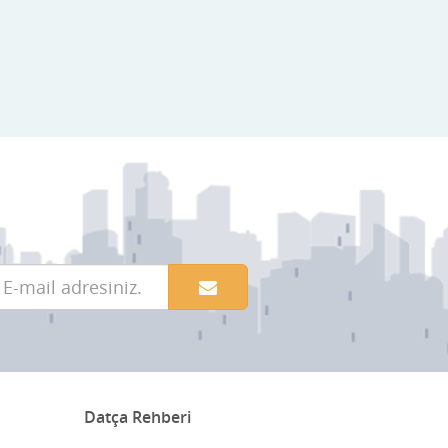
Datça Yerel Sanatçıları
Dekor
Dekorasyon
Demir Doğrama
Dergiler
Diğer Ürünler
Direk Sahibinden Emlak
Diş Doktorları
Doğa Turları
Doktorlar
Datça Rehberi
E-Ticaret