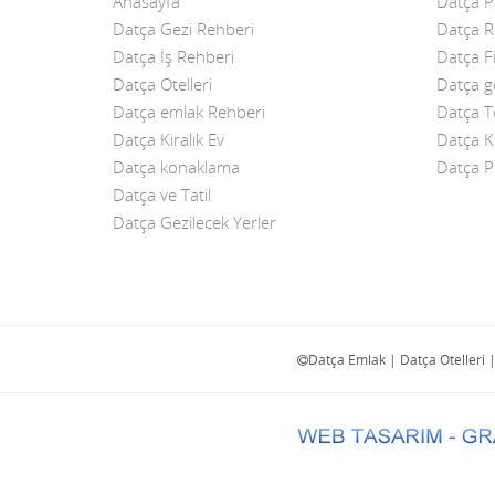
Anasayfa
Datça 
Datça Gezi Rehberi
Datça R
Datça İş Rehberi
Datça F
Datça Otelleri
Datça ge
Datça emlak Rehberi
Datça T
Datça Kiralık Ev
Datça K
Datça konaklama
Datça Pl
Datça ve Tatil
Datça Gezilecek Yerler
Datça Emlak | Datça Otelleri 