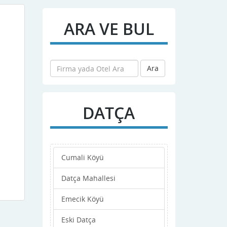
ARA VE BUL
Vitrin
Ara
Seo Ve Web Tasarım Datça Web
DATÇA
Palamutbükü / Datca Merkez Merkez,Datça
Cumali Köyü
+4915202803775
Datça Mahallesi
Detaylar
Emecik Köyü
Eski Datça