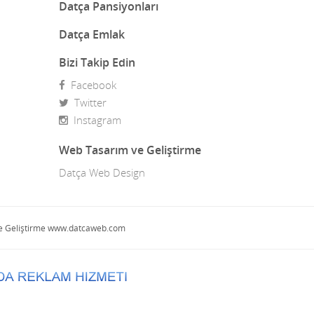
Datça Pansiyonları
Eczaneler
Datça Emlak
Eğlence Mekanları
Bizi Takip Edin
Elektrik
Facebook
Twitter
Emlak Danışmanlığı
Instagram
Emlakçılar
Web Tasarım ve Geliştirme
Eski Datça Butikleri
Datça Web Design
Eski Datça Konaklama
Ev Mobilyası
m ve Geliştirme www.datcaweb.com
Ev yemekleri
Gazeteler
Giyim Mağazaları