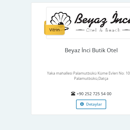
Vitrin
Beyaz İnci Butik Otel
Yaka mahallesi Palamutbükü Küme Evleri No: 10
Palamutbükü,Datça
+90 252 725 54 00
Detaylar