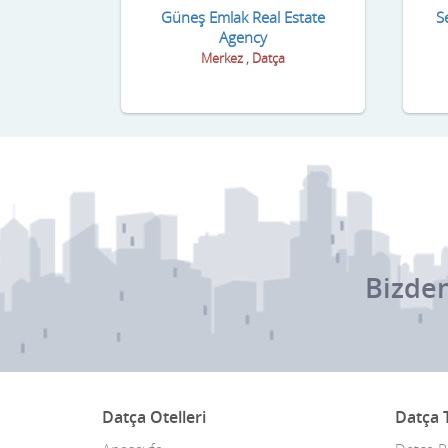
Güneş Emlak Real Estate
S
Agency
Merkez , Datça
Bizden
Datça Otelleri
Datça T