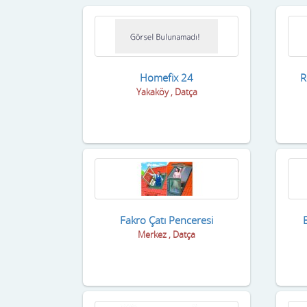
Homefix 24
R
Yakaköy , Datça
Fakro Çatı Penceresi
E
Merkez , Datça