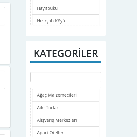
Hayıtbükü
Hızırşah Köyü
iskele Mahallesi
Karaincir
KATEGORİLER
Karaköy
Kargı Koyu
Kızılbük
Ağaç Malzemecileri
Kızlan Köyü
Aile Turları
Kumluk
Alışveriş Merkezleri
Merkez
Apart Oteller
Mesudiye Köyü