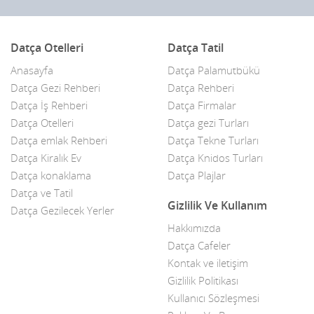
Cam Balkon
Datça Otelleri
Datça Tatil
Çay bahçeleri
Anasayfa
Datça Palamutbükü
Çelik Kapı
Datça Gezi Rehberi
Datça Rehberi
Datça İş Rehberi
Datça Firmalar
Çiçekçiler
Datça Otelleri
Datça gezi Turları
Datça Bademi
Datça emlak Rehberi
Datça Tekne Turları
Datça Kiralık Ev
Datça Knidos Turları
Datça Feribot
Datça konaklama
Datça Plajlar
Datça ve Tatil
Datça Köy Ürünleri
Gizlilik Ve Kullanım
Datça Gezilecek Yerler
Datça Minibüs
Hakkımızda
Datça Cafeler
Datça Müzik Grupları
Kontak ve iletişim
Datça Pazarı
Gizlilik Politikası
Kullanıcı Sözleşmesi
Datça Taksi