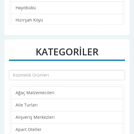
Hayıtbükü
Hızırşah Köyü
iskele Mahallesi
Karaincir
KATEGORİLER
Karaköy
Kargı Koyu
Kızılbük
Ağaç Malzemecileri
Kızlan Köyü
Aile Turları
Kumluk
Alışveriş Merkezleri
Merkez
Apart Oteller
Mesudiye Köyü