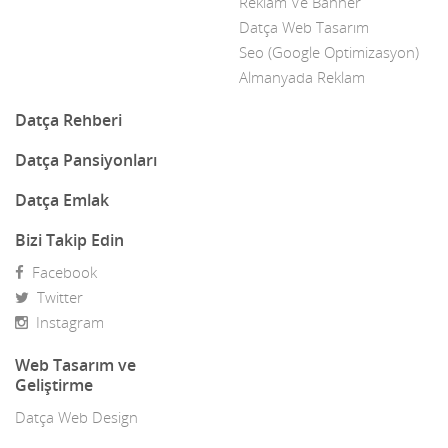
Reklam Ve Banner
Datça Web Tasarım
Datça Yerel Sanatçıları
Seo (Google Optimizasyon)
Dekor
Almanyada Reklam
Dekorasyon
Datça Rehberi
Demir Doğrama
Datça Pansiyonları
Dergiler
Datça Emlak
Diğer Ürünler
Bizi Takip Edin
Facebook
Direk Sahibinden Emlak
Twitter
Diş Doktorları
Instagram
Doğa Turları
Web Tasarım ve
Geliştirme
Doktorlar
Datça Web Design
E-Ticaret