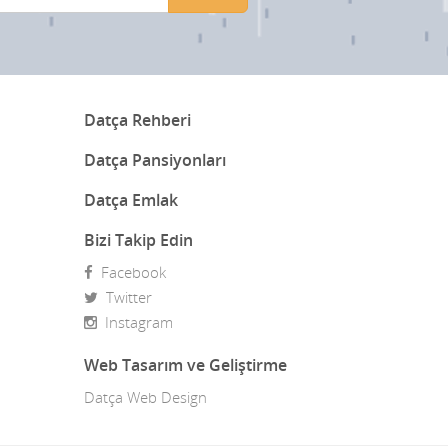
Binicilik Kursu
Böcek ilacı Ve Zehir
Butik Otel
Datça Rehberi
Cafeler
Datça Pansiyonları
Cam Balkon
Datça Emlak
Çay bahçeleri
Bizi Takip Edin
Çelik Kapı
Facebook
Çiçekçiler
Twitter
Instagram
Datça Bademi
Web Tasarım ve Geliştirme
Datça Feribot
Datça Web Design
Datça Köy Ürünleri