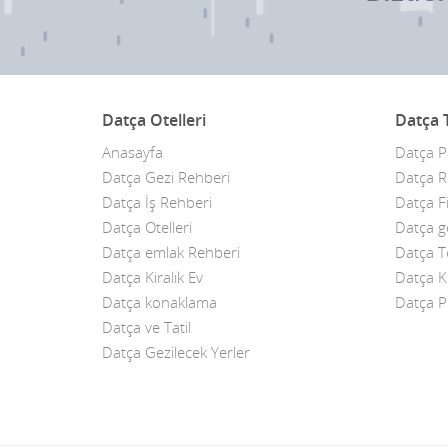
Datça Otelleri
Datça T
Anasayfa
Datça 
Datça Gezi Rehberi
Datça R
Datça İş Rehberi
Datça F
Datça Otelleri
Datça ge
Datça emlak Rehberi
Datça T
Datça Kiralık Ev
Datça K
Datça konaklama
Datça Pl
Datça ve Tatil
Datça Gezilecek Yerler