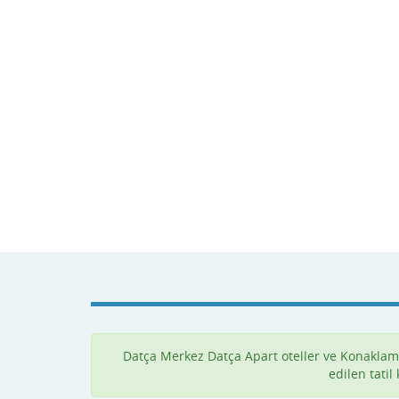
Datça Merkez Datça Apart oteller ve Konaklam
edilen tati