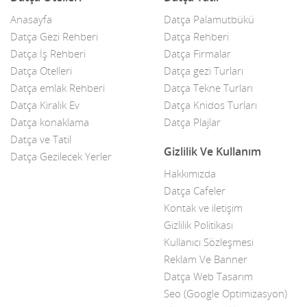
Anasayfa
Datça Palamutbükü
Çelik Kapı
Datça Gezi Rehberi
Datça Rehberi
Datça İş Rehberi
Datça Firmalar
Çiçekçiler
Datça Otelleri
Datça gezi Turları
Datça Bademi
Datça emlak Rehberi
Datça Tekne Turları
Datça Kiralık Ev
Datça Knidos Turları
Datça Feribot
Datça konaklama
Datça Plajlar
Datça ve Tatil
Datça Köy Ürünleri
Gizlilik Ve Kullanım
Datça Gezilecek Yerler
Datça Minibüs
Hakkımızda
Datça Cafeler
Datça Müzik Grupları
Kontak ve iletişim
Datça Pazarı
Gizlilik Politikası
Kullanıcı Sözleşmesi
Datça Taksi
Reklam Ve Banner
Datça Web Tasarım
Datça Yerel Sanatçıları
Seo (Google Optimizasyon)