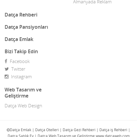
Dekor
Almanyada Reklam
Dekorasyon
Datça Rehberi
Demir Doğrama
Datça Pansiyonları
Dergiler
Datça Emlak
Diğer Ürünler
Bizi Takip Edin
Facebook
Direk Sahibinden Emlak
Twitter
Diş Doktorları
Instagram
Doğa Turları
Web Tasarım ve
Geliştirme
Doktorlar
Datça Web Design
E-Ticaret
Eczaneler
Datça Emlak | Datça Otelleri | Datça Gezi Rehberi | Datça iş Rehberi |
Datça Satılık Ev | Datça Web Tasarım ve Geliştirme www.datcaweb.com