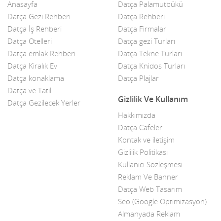
Anasayfa
Datça Palamutbükü
Çelik Kapı
Datça Gezi Rehberi
Datça Rehberi
Datça İş Rehberi
Datça Firmalar
Çiçekçiler
Datça Otelleri
Datça gezi Turları
Datça Bademi
Datça emlak Rehberi
Datça Tekne Turları
Datça Kiralık Ev
Datça Knidos Turları
Datça Feribot
Datça konaklama
Datça Plajlar
Datça ve Tatil
Datça Köy Ürünleri
Gizlilik Ve Kullanım
Datça Gezilecek Yerler
Datça Minibüs
Hakkımızda
Datça Cafeler
Datça Müzik Grupları
Kontak ve iletişim
Datça Pazarı
Gizlilik Politikası
Kullanıcı Sözleşmesi
Datça Taksi
Reklam Ve Banner
Datça Web Tasarım
Datça Yerel Sanatçıları
Seo (Google Optimizasyon)
Dekor
Almanyada Reklam