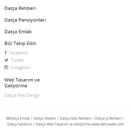
Dekorasyon
Datça Rehberi
Demir Doğrama
Datça Pansiyonları
Dergiler
Datça Emlak
Diğer Ürünler
Bizi Takip Edin
Facebook
Direk Sahibinden Emlak
Twitter
Diş Doktorları
Instagram
Doğa Turları
Web Tasarım ve
Geliştirme
Doktorlar
Datça Web Design
E-Ticaret
Eczaneler
Datça Emlak | Datça Otelleri | Datça Gezi Rehberi | Datça iş Rehberi |
Datça Satılık Ev | Datça Web Tasarım ve Geliştirme www.datcaweb.com
Eğlence Mekanları