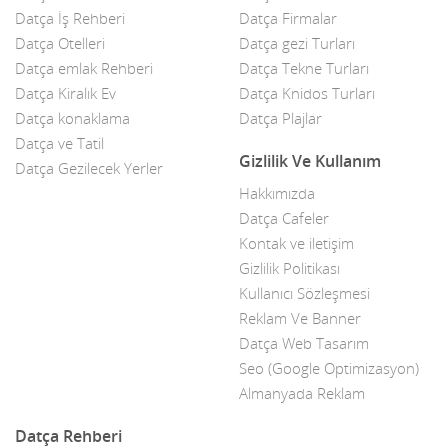
Datça İş Rehberi
Datça Firmalar
Çiçekçiler
Datça Otelleri
Datça gezi Turları
Datça Bademi
Datça emlak Rehberi
Datça Tekne Turları
Datça Kiralık Ev
Datça Knidos Turları
Datça Feribot
Datça konaklama
Datça Plajlar
Datça ve Tatil
Datça Köy Ürünleri
Gizlilik Ve Kullanım
Datça Gezilecek Yerler
Datça Minibüs
Hakkımızda
Datça Cafeler
Datça Müzik Grupları
Kontak ve iletişim
Datça Pazarı
Gizlilik Politikası
Kullanıcı Sözleşmesi
Datça Taksi
Reklam Ve Banner
Datça Web Tasarım
Datça Yerel Sanatçıları
Seo (Google Optimizasyon)
Dekor
Almanyada Reklam
Dekorasyon
Datça Rehberi