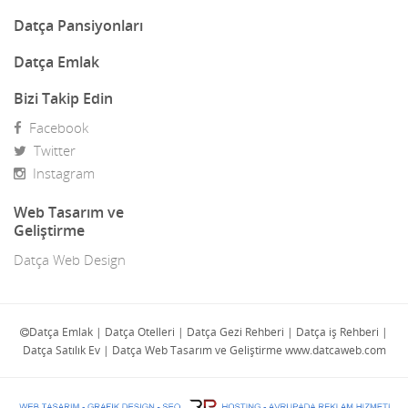
Demir Doğrama
Datça Pansiyonları
Dergiler
Datça Emlak
Diğer Ürünler
Bizi Takip Edin
Facebook
Direk Sahibinden Emlak
Twitter
Diş Doktorları
Instagram
Doğa Turları
Web Tasarım ve
Geliştirme
Doktorlar
Datça Web Design
E-Ticaret
Eczaneler
Datça Emlak | Datça Otelleri | Datça Gezi Rehberi | Datça iş Rehberi |
Datça Satılık Ev | Datça Web Tasarım ve Geliştirme www.datcaweb.com
Eğlence Mekanları
Elektrik