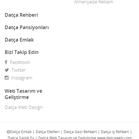
Dekor
Almanyada Reklam
Dekorasyon
Datça Rehberi
Demir Doğrama
Datça Pansiyonları
Dergiler
Datça Emlak
Diğer Ürünler
Bizi Takip Edin
Facebook
Direk Sahibinden Emlak
Twitter
Diş Doktorları
Instagram
Doğa Turları
Web Tasarım ve
Geliştirme
Doktorlar
Datça Web Design
E-Ticaret
Eczaneler
Datça Emlak | Datça Otelleri | Datça Gezi Rehberi | Datça iş Rehberi |
Datça Satılık Ev | Datça Web Tasarım ve Geliştirme www.datcaweb.com