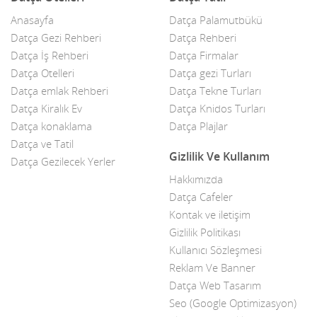
Anasayfa
Datça Palamutbükü
Çelik Kapı
Datça Gezi Rehberi
Datça Rehberi
Datça İş Rehberi
Datça Firmalar
Çiçekçiler
Datça Otelleri
Datça gezi Turları
Datça Bademi
Datça emlak Rehberi
Datça Tekne Turları
Datça Kiralık Ev
Datça Knidos Turları
Datça Feribot
Datça konaklama
Datça Plajlar
Datça ve Tatil
Datça Köy Ürünleri
Gizlilik Ve Kullanım
Datça Gezilecek Yerler
Datça Minibüs
Hakkımızda
Datça Cafeler
Datça Müzik Grupları
Kontak ve iletişim
Datça Pazarı
Gizlilik Politikası
Kullanıcı Sözleşmesi
Datça Taksi
Reklam Ve Banner
Datça Web Tasarım
Datça Yerel Sanatçıları
Seo (Google Optimizasyon)