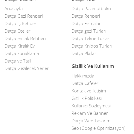
Anasayfa
Datça Palamutbükü
Çelik Kapı
Datça Gezi Rehberi
Datça Rehberi
Datça İş Rehberi
Datça Firmalar
Çiçekçiler
Datça Otelleri
Datça gezi Turları
Datça Bademi
Datça emlak Rehberi
Datça Tekne Turları
Datça Kiralık Ev
Datça Knidos Turları
Datça Feribot
Datça konaklama
Datça Plajlar
Datça ve Tatil
Datça Köy Ürünleri
Gizlilik Ve Kullanım
Datça Gezilecek Yerler
Datça Minibüs
Hakkımızda
Datça Cafeler
Datça Müzik Grupları
Kontak ve iletişim
Datça Pazarı
Gizlilik Politikası
Kullanıcı Sözleşmesi
Datça Taksi
Reklam Ve Banner
Datça Web Tasarım
Datça Yerel Sanatçıları
Seo (Google Optimizasyon)