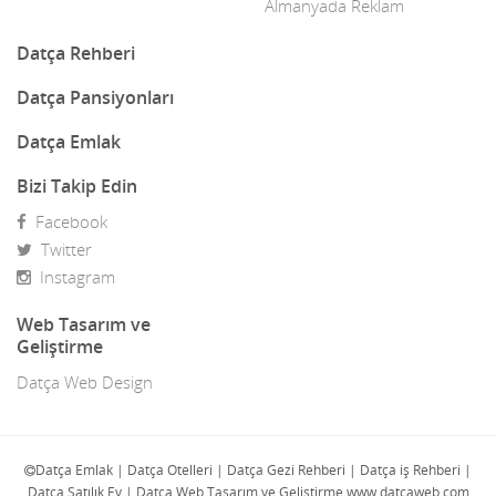
Dekor
Almanyada Reklam
Dekorasyon
Datça Rehberi
Demir Doğrama
Datça Pansiyonları
Dergiler
Datça Emlak
Diğer Ürünler
Bizi Takip Edin
Facebook
Direk Sahibinden Emlak
Twitter
Diş Doktorları
Instagram
Doğa Turları
Web Tasarım ve
Geliştirme
Doktorlar
Datça Web Design
E-Ticaret
Eczaneler
Datça Emlak | Datça Otelleri | Datça Gezi Rehberi | Datça iş Rehberi |
Datça Satılık Ev | Datça Web Tasarım ve Geliştirme www.datcaweb.com