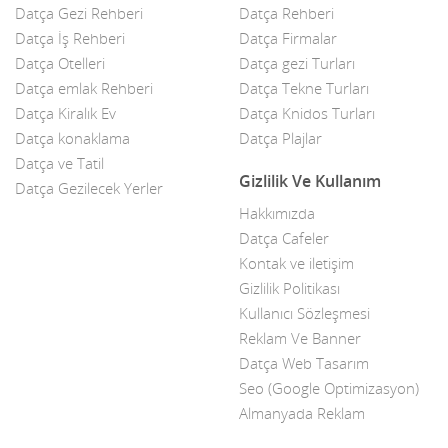
Datça Gezi Rehberi
Datça Rehberi
Datça İş Rehberi
Datça Firmalar
Çiçekçiler
Datça Otelleri
Datça gezi Turları
Datça Bademi
Datça emlak Rehberi
Datça Tekne Turları
Datça Kiralık Ev
Datça Knidos Turları
Datça Feribot
Datça konaklama
Datça Plajlar
Datça ve Tatil
Datça Köy Ürünleri
Gizlilik Ve Kullanım
Datça Gezilecek Yerler
Datça Minibüs
Hakkımızda
Datça Cafeler
Datça Müzik Grupları
Kontak ve iletişim
Datça Pazarı
Gizlilik Politikası
Kullanıcı Sözleşmesi
Datça Taksi
Reklam Ve Banner
Datça Web Tasarım
Datça Yerel Sanatçıları
Seo (Google Optimizasyon)
Dekor
Almanyada Reklam