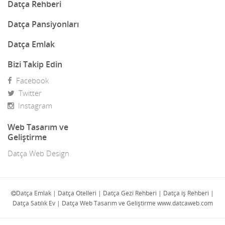
Dekorasyon
Datça Rehberi
Demir Doğrama
Datça Pansiyonları
Dergiler
Datça Emlak
Diğer Ürünler
Bizi Takip Edin
Facebook
Direk Sahibinden Emlak
Twitter
Diş Doktorları
Instagram
Doğa Turları
Web Tasarım ve
Geliştirme
Doktorlar
Datça Web Design
E-Ticaret
Eczaneler
Datça Emlak | Datça Otelleri | Datça Gezi Rehberi | Datça iş Rehberi |
Datça Satılık Ev | Datça Web Tasarım ve Geliştirme www.datcaweb.com
Eğlence Mekanları