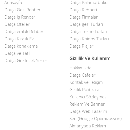
Anasayfa
Datça Palamutbükü
Çelik Kapı
Datça Gezi Rehberi
Datça Rehberi
Datça İş Rehberi
Datça Firmalar
Çiçekçiler
Datça Otelleri
Datça gezi Turları
Datça Bademi
Datça emlak Rehberi
Datça Tekne Turları
Datça Kiralık Ev
Datça Knidos Turları
Datça Feribot
Datça konaklama
Datça Plajlar
Datça ve Tatil
Datça Köy Ürünleri
Gizlilik Ve Kullanım
Datça Gezilecek Yerler
Datça Minibüs
Hakkımızda
Datça Cafeler
Datça Müzik Grupları
Kontak ve iletişim
Datça Pazarı
Gizlilik Politikası
Kullanıcı Sözleşmesi
Datça Taksi
Reklam Ve Banner
Datça Web Tasarım
Datça Yerel Sanatçıları
Seo (Google Optimizasyon)
Dekor
Almanyada Reklam