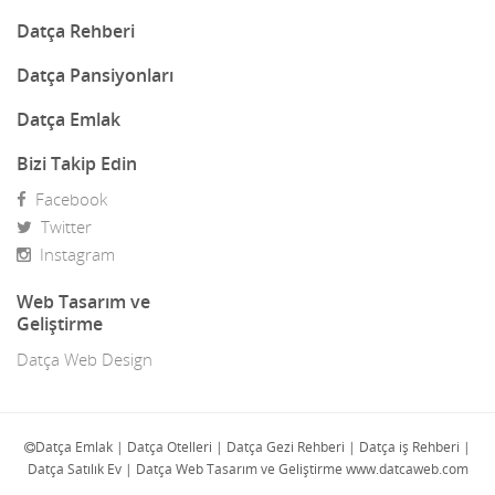
Dekorasyon
Datça Rehberi
Demir Doğrama
Datça Pansiyonları
Dergiler
Datça Emlak
Diğer Ürünler
Bizi Takip Edin
Facebook
Direk Sahibinden Emlak
Twitter
Diş Doktorları
Instagram
Doğa Turları
Web Tasarım ve
Geliştirme
Doktorlar
Datça Web Design
E-Ticaret
Eczaneler
Datça Emlak | Datça Otelleri | Datça Gezi Rehberi | Datça iş Rehberi |
Datça Satılık Ev | Datça Web Tasarım ve Geliştirme www.datcaweb.com
Eğlence Mekanları